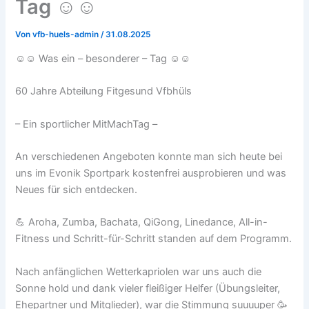
Tag ☺️☺️
Von
vfb-huels-admin
/
31.08.2025
☺️☺️ Was ein – besonderer – Tag ☺️☺️
60 Jahre Abteilung Fitgesund Vfbhüls
– Ein sportlicher MitMachTag –
An verschiedenen Angeboten konnte man sich heute bei
uns im Evonik Sportpark kostenfrei ausprobieren und was
Neues für sich entdecken.
💪 Aroha, Zumba, Bachata, QiGong, Linedance, All-in-
Fitness und Schritt-für-Schritt standen auf dem Programm.
Nach anfänglichen Wetterkapriolen war uns auch die
Sonne hold und dank vieler fleißiger Helfer (Übungsleiter,
Ehepartner und Mitglieder), war die Stimmung suuuuper 🥳